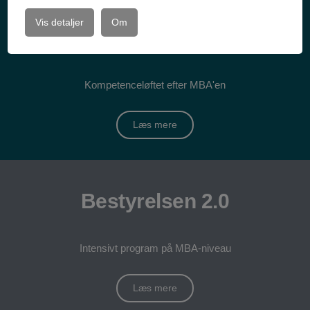
Vis detaljer
Om
MBA⁺
Kompetenceløftet efter MBA'en
Læs mere
Bestyrelsen 2.0
Intensivt program på MBA-niveau
Læs mere