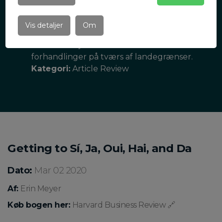
der vil give dig et ja i nogle kulturer vil
måske give dig et nej i andre. Erin Meyer har
Vis detaljer
Om
opstillet fem tommelfingerregler, som kan
reducere fejlkommunikationen under
forhandlinger på tværs af landegrænser.
Kategori:
Article Review
Getting to Sí, Ja, Oui, Hai, and Da
Dato:
Mar 02 2020
Af:
Erin Meyer
Køb bogen her:
Harvard Business Review 🔗