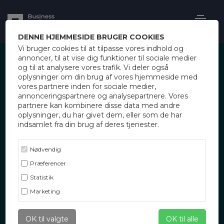
DENNE HJEMMESIDE BRUGER COOKIES
Vi bruger cookies til at tilpasse vores indhold og
annoncer, til at vise dig funktioner til sociale medier
og til at analysere vores trafik. Vi deler også
oplysninger om din brug af vores hjemmeside med
vores partnere inden for sociale medier,
annonceringspartnere og analysepartnere. Vores
partnere kan kombinere disse data med andre
De mange teorier omkring
oplysninger, du har givet dem, eller som de har
indsamlet fra din brug af deres tjenester.
forhandlingsmetoder kan virke nok så godt,
når det drejer sig om at forhandle aftaler
med et firma i sit eget land. I nutidens
Nødvendig
globaliserede verden, hvor man muligvis
Præferencer
skal forhandle om et joint venture i Kina,
Statistik
outsource en aftale i Indien eller forhandle
Marketing
en leverandørkontrakt i Sverige, er det
sandsynligt at opleve, at man arbejder med
OK til valgte
OK til alle
forskellige kommunikationsnormer. Det,