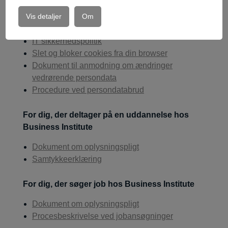
Databehandling omhandler
Vis detaljer
Om
Offentlig persondata- og cookiepolitik
IT sikkerhedspolitik
Slet og bloker cookies fra din browser
Dokument til anmodning om ændringer
vedrørende persondata
Procedure ved persondatabrud
For dig, der deltager på en uddannelse hos
Business Institute
Dokument om oplysningspligt
Samtykkeerklæring
For dig, der søger job hos Business Institute
Dokument om oplysningspligt
Procesbeskrivelse ved jobansøgninger