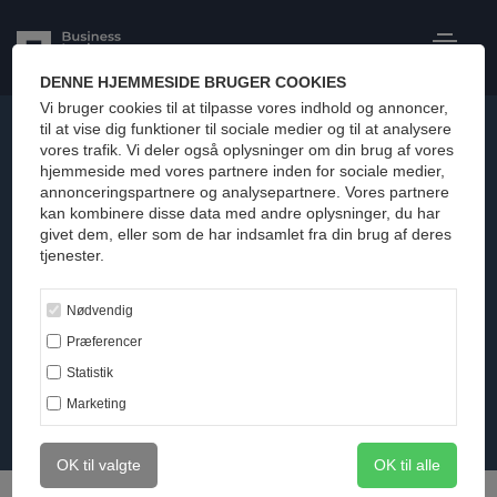
DENNE HJEMMESIDE BRUGER COOKIES
Vi bruger cookies til at tilpasse vores indhold og annoncer,
til at vise dig funktioner til sociale medier og til at analysere
vores trafik. Vi deler også oplysninger om din brug af vores
hjemmeside med vores partnere inden for sociale medier,
annonceringspartnere og analysepartnere. Vores partnere
kan kombinere disse data med andre oplysninger, du har
Vi passer på dine data
givet dem, eller som de har indsamlet fra din brug af deres
tjenester.
Hos Business Institute lægger vi stor vægt på, at dine
persondata behandles på en forsvarlig, sikkert og altid i
Nødvendig
henhold til den gældende lovgivning. I de følgende dokumenter
kan du læse mere om, hvilke typer af data, vi registrerer om dig,
Præferencer
og dine muligheder for at få disse rettet eller slettet, såfremt du
Statistik
ønsker det.
Marketing
OK til valgte
OK til alle