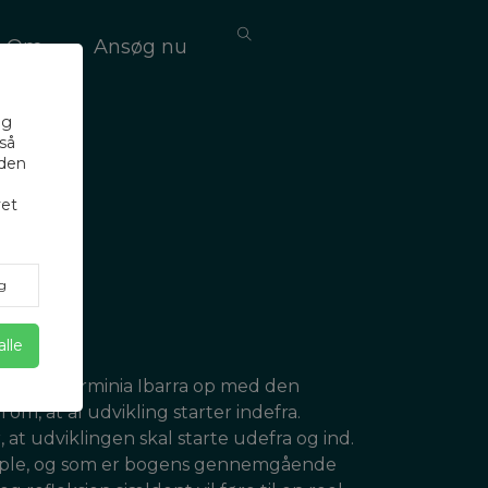
Om
Ansøg nu
ig
gså
nden
vet
g
alle
forfatter Herminia Ibarra op med den
om, at al udvikling starter indefra.
at udviklingen skal starte udefra og ind.
nciple, og som er bogens gennemgående