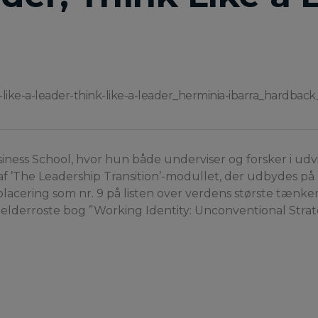
-like-a-leader-think-like-a-leader_herminia-ibarra_hardbac
iness School, hvor hun både underviser og forsker i udv
af ’The Leadership Transition’-modullet, der udbydes 
lacering som nr. 9 på listen over verdens største tænke
derroste bog ”Working Identity: Unconventional Strateg