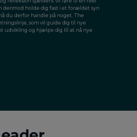
 refleksion sjældent vil føre til en reel
derimod holde dig fast i et forældet syn
 må du derfor handle på noget. The
ingslinje, som vil guide dig til nye
t udvikling og hjælpe dig til at nå nye
Leader