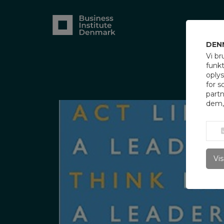
DEN
Vi br
funkt
oply
for s
part
dem, 
Vis