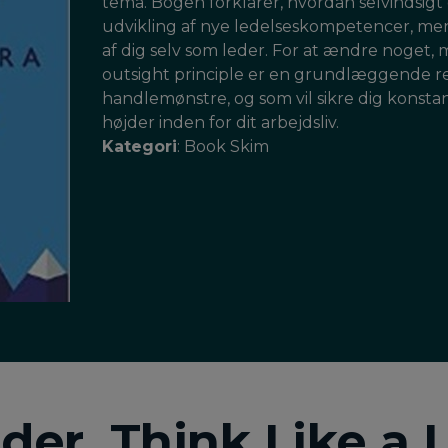
tema. Bogen forklarer, hvordan selvindsigt og
udvikling af nye ledelseskompetencer, men 
af dig selv som leder. For at ændre noget,
outsight principle er en grundlæggende retn
handlemønstre, og som vil sikre dig konstan
højder inden for dit arbejdsliv.
Kategori
: Book Skim
der, Think Like a 