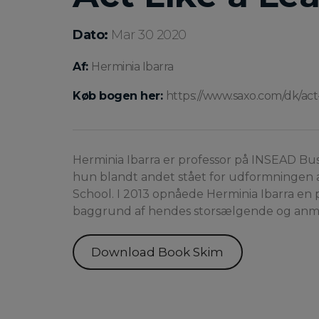
Dato:
Mar 30 2020
Af:
Herminia Ibarra
Køb bogen her:
https://www.saxo.com/dk/act
Herminia Ibarra er professor på INSEAD Bus
hun blandt andet stået for udformningen 
School. I 2013 opnåede Herminia Ibarra en p
baggrund af hendes storsælgende og anmel
Download Book Skim