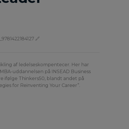
k_9781422184127 🔗
ikling af ledelseskompentecer. Her har
på MBA-uddannelsen på INSEAD Business
re ifølge Thinkers50, blandt andet på
ies for Reinventing Your Career”.