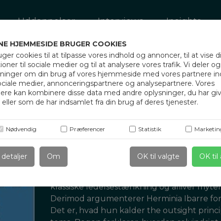
Uddannelser
Interviews
Insights
NE HJEMMESIDE BRUGER COOKIES
uger cookies til at tilpasse vores indhold og annoncer, til at vise d
ioner til sociale medier og til at analysere vores trafik. Vi deler o
sninger om din brug af vores hjemmeside med vores partnere i
ociale medier, annonceringspartnere og analysepartnere. Vores
nere kan kombinere disse data med andre oplysninger, du har gi
eller som de har indsamlet fra din brug af deres tjenester.
Nødvendig
Præferencer
Statistik
Marketin
 detaljer
Om
OK til valgte
OK til 
I Act like a leader, think like a leader gør 
klassiske ledelsestænkning og afliver myten 
Derimod argumenterer Herminia Ibarre for, 
Det er, hvad hun kalder the outsight pri