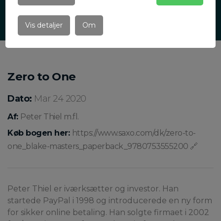
Vis detaljer
Om
Zero to One
Dato:
Mar 24 2020
Af:
Peter Thiel m.fl.
Køb bogen her:
https://www.saxo.com/dk/zero-to-
one_blake-masters_paperback_9780753555200 🔗
Peter Thiel er iværksætter og investor. Han
startede PayPal i 1998 og introducerede en ny form
for sikker online betaling. Han solgte firmaet i 2002