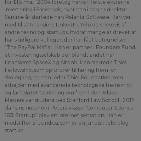
for $1,5 mia. I 2004 foretog han sin første eksterne
investering i Facebook, hvor han i dag er direktør.
Samme år startede han Palantir Software. Han var
med til at finansiere LinkedIn, Yelp og snesevis af
andre teknologi startups, hvoraf mange er drevet af
hans tidligere kolleger, der har fået betegnelsen
”The PayPal Mafia”. Han er partner i Founders Fund,
et investeringsselskab der blandt andet har
finansieret SpaceX og Airbnb. Han startede Thiel
Fellowship, som opfordrer til læring frem for
skolegang, og han leder Thiel Foundation, som
arbejder med avancerede teknologiske fremskridt
og langsigtet tænkning om fremtiden. Blake
Masters var student ved Stanford Law School i 2012,
da hans noter om Peters klasse ”Computer Science
183: Startup” blev en internet sensation. Han er
medstifter af Juridica, som er en juridisk teknologi
startup.