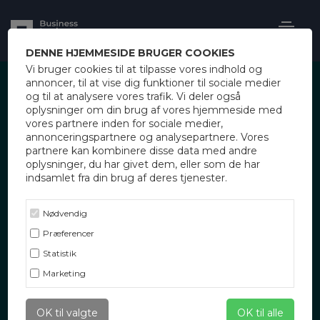
DENNE HJEMMESIDE BRUGER COOKIES
Vi bruger cookies til at tilpasse vores indhold og
annoncer, til at vise dig funktioner til sociale medier
og til at analysere vores trafik. Vi deler også
oplysninger om din brug af vores hjemmeside med
vores partnere inden for sociale medier,
annonceringspartnere og analysepartnere. Vores
partnere kan kombinere disse data med andre
En af verdens førende iværksættere, Peter
oplysninger, du har givet dem, eller som de har
indsamlet fra din brug af deres tjenester.
Thiel giver en beretning om hvad han
mener, der er vejen frem i et globalt
foranderligt forretningsmiljø. Peter Thiel
Nødvendig
fortæller om hvordan startups skaber
Præferencer
forretningsplaner, der kan holde mange år
Statistik
ud i fremtiden. Disse beretninger er baseret
Marketing
på en analyse af et stadig mere teknologisk
styret forretingsliv og egne erfaringer.
OK til valgte
OK til alle
Kategori
: Book Skim