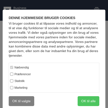
DENNE HJEMMESIDE BRUGER COOKIES
Vi bruger cookies til at tilpasse vores indhold og annoncer,
Alle
til at vise dig funktioner til sociale medier og til at analysere
vores trafik. Vi deler også oplysninger om din brug af vores
hjemmeside med vores partnere inden for sociale medier,
annonceringspartnere og analysepartnere. Vores partnere
kan kombinere disse data med andre oplysninger, du har
givet dem, eller som de har indsamlet fra din brug af deres
tjenester.
Nødvendig
Præferencer
Statistik
June 19, 2022
Marketing
Ledelsesmæssig udvikling gennem sparring
OK til valgte
OK til alle
Ledelsesmæssig udvikling gennem sparring