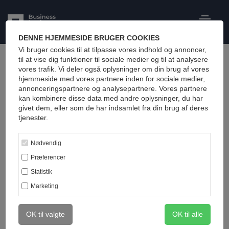
DENNE HJEMMESIDE BRUGER COOKIES
Vi bruger cookies til at tilpasse vores indhold og annoncer,
Business
til at vise dig funktioner til sociale medier og til at analysere
July 21, 2020
vores trafik. Vi deler også oplysninger om din brug af vores
hjemmeside med vores partnere inden for sociale medier,
we are a creative pottery studio
annonceringspartnere og analysepartnere. Vores partnere
kan kombinere disse data med andre oplysninger, du har
THE DECORATIVE ARTS Pottery is the
givet dem, eller som de har indsamlet fra din brug af deres
process and the products of forming vessels
tjenester.
Lorem ipsum is simply dummy...
Nødvendig
142
By
Teo Dev
Præferencer
Statistik
Marketing
Business
OK til valgte
OK til alle
July 20, 2020