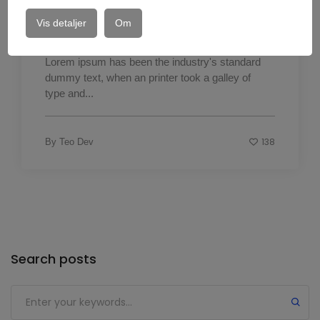
Good design is obvious great design
Vis detaljer
Om
transparent
Lorem ipsum has been the industry's standard
dummy text, when an printer took a galley of
type and...
138
By
Teo Dev
Search posts