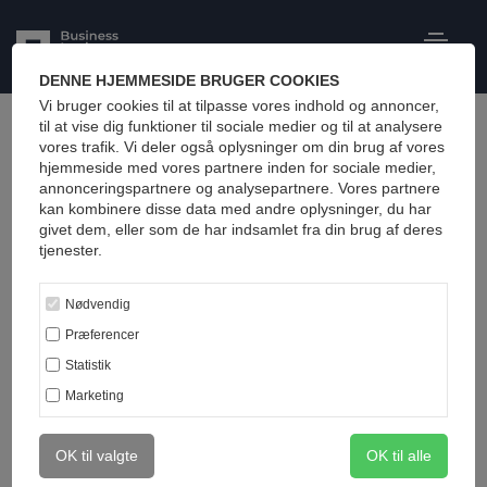
DENNE HJEMMESIDE BRUGER COOKIES
Vi bruger cookies til at tilpasse vores indhold og annoncer,
Alle
til at vise dig funktioner til sociale medier og til at analysere
vores trafik. Vi deler også oplysninger om din brug af vores
hjemmeside med vores partnere inden for sociale medier,
annonceringspartnere og analysepartnere. Vores partnere
kan kombinere disse data med andre oplysninger, du har
givet dem, eller som de har indsamlet fra din brug af deres
tjenester.
Nødvendig
Præferencer
Statistik
June 19, 2022
Marketing
Ledelsesmæssig udvikling gennem sparring
OK til valgte
OK til alle
Ledelsesmæssig udvikling gennem sparring