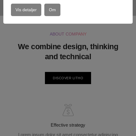
Vis detaljer
Om
ABOUT COMPANY
We combine design, thinking
and technical
DISCOVER LITHO
Effective strategy
Lorem ipsum dolor sit amet consectetur adipiscing