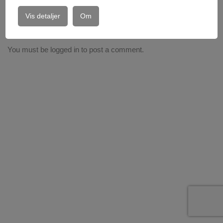
Vis detaljer
Om
Write a comment
You must be
logged in
to post a comment.