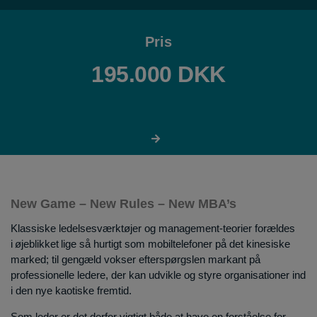
Pris
195.000 DKK
New Game – New Rules – New MBA’s
Klassiske ledelsesværktøjer og management-teorier forældes
i øjeblikket lige så hurtigt som mobiltelefoner på det kinesiske
marked; til gengæld vokser efterspørgslen markant på
professionelle ledere, der kan udvikle og styre organisationer ind
i den nye kaotiske fremtid.
Som leder er det derfor vigtigt både at have en forståelse for