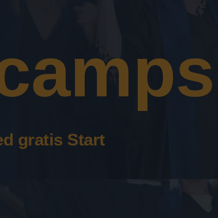
tcamps
d gratis Start