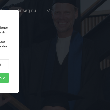
Om
Ansøg nu
tioner
m din
sse
a din
g
alle