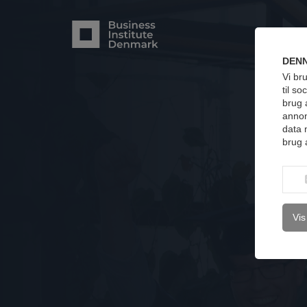
DENN
Vi bru
til s
brug 
annon
data 
brug 
Vis