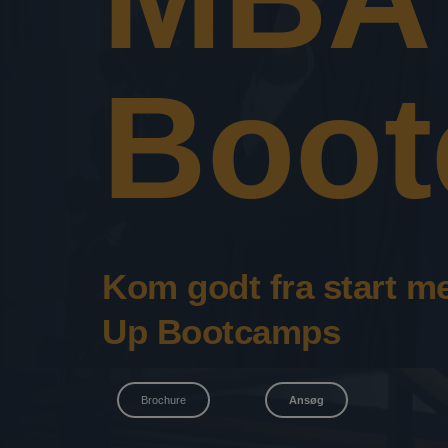
Boo
Kom godt fra start me
Up Bootcamps
Brochure
Ansøg