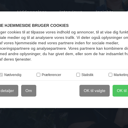
Uddannelser
Interviews
Insights
E HJEMMESIDE BRUGER COOKIES
ger cookies til at tilpasse vores indhold og annoncer, til at vise dig funk
ociale medier og til at analysere vores trafik. Vi deler også oplysninger o
af vores hjemmeside med vores partnere inden for sociale medier,
ceringspartnere og analysepartnere. Vores partnere kan kombinere di
med andre oplysninger, du har givet dem, eller som de har indsamlet fr
af deres tjenester.
Nødvendig
Præferencer
Statistik
Marketin
 detaljer
Om
OK til valgte
OK til 