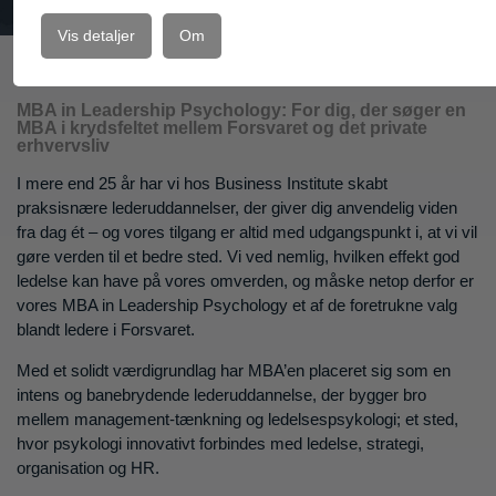
Ansøg
Vis detaljer
Om
MBA in Leadership Psychology: For dig, der søger en
MBA i krydsfeltet mellem Forsvaret og det private
erhvervsliv
I mere end 25 år har vi hos Business Institute skabt
praksisnære lederuddannelser, der giver dig anvendelig viden
fra dag ét – og vores tilgang er altid med udgangspunkt i, at vi vil
gøre verden til et bedre sted. Vi ved nemlig, hvilken effekt god
ledelse kan have på vores omverden, og måske netop derfor er
vores MBA in Leadership Psychology et af de foretrukne valg
blandt ledere i Forsvaret.
Med et solidt værdigrundlag har MBA’en placeret sig som en
intens og banebrydende lederuddannelse, der bygger bro
mellem management-tænkning og ledelsespsykologi; et sted,
hvor psykologi innovativt forbindes med ledelse, strategi,
organisation og HR.