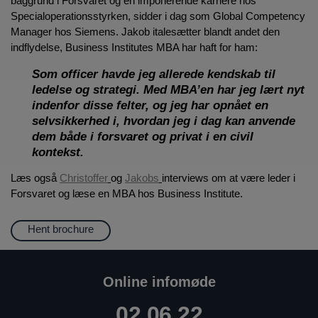
baggrund i Forsvaret og en imponerende karriere hos
Specialoperationsstyrken, sidder i dag som Global Competency
Manager hos Siemens. Jakob italesætter blandt andet den
indflydelse, Business Institutes MBA har haft for ham:
Som officer havde jeg allerede kendskab til
ledelse og strategi. Med MBA’en har jeg lært nyt
indenfor disse felter, og jeg har opnået en
selvsikkerhed i, hvordan jeg i dag kan anvende
dem både i forsvaret og privat i en civil
kontekst.
Læs også
Christoffer
og
Jakobs
interviews om at være leder i
Forsvaret og læse en MBA hos Business Institute.
Hent brochure
Online infomøde
02.06.22