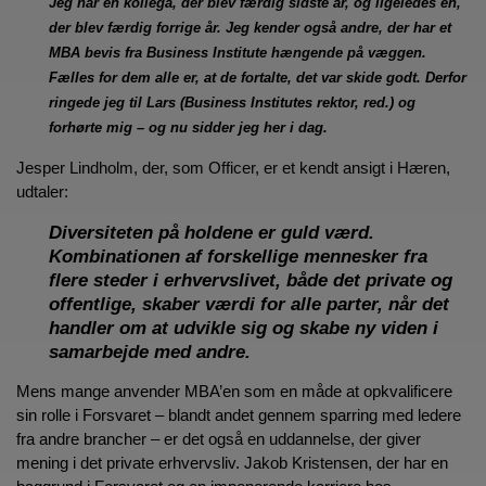
Jeg har en kollega, der blev færdig sidste år, og ligeledes en,
der blev færdig forrige år. Jeg kender også andre, der har et
MBA bevis fra Business Institute hængende på væggen.
Fælles for dem alle er, at de fortalte, det var skide godt. Derfor
ringede jeg til Lars (Business Institutes rektor, red.) og
forhørte mig – og nu sidder jeg her i dag.
Jesper Lindholm, der, som Officer, er et kendt ansigt i Hæren,
udtaler:
Diversiteten på holdene er guld værd.
Kombinationen af forskellige mennesker fra
flere steder i erhvervslivet, både det private og
offentlige, skaber værdi for alle parter, når det
handler om at udvikle sig og skabe ny viden i
samarbejde med andre.
Mens mange anvender MBA’en som en måde at opkvalificere
sin rolle i Forsvaret – blandt andet gennem sparring med ledere
fra andre brancher – er det også en uddannelse, der giver
mening i det private erhvervsliv. Jakob Kristensen, der har en