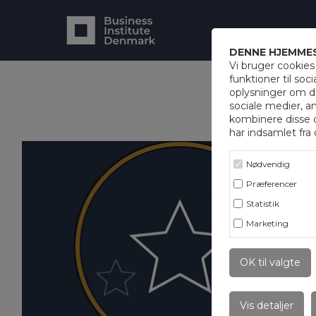
DENNE HJEMMES
Vi bruger cookies 
funktioner til soci
oplysninger om d
sociale medier, a
kombinere disse 
har indsamlet fra 
Nødvendig
Præferencer
Statistik
Marketing
OK til valgte
Vis detaljer