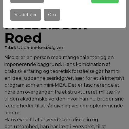
Nicolai
Vis detaljer
Om
Hesselbech
Roed
Titel:
Uddannelsesrådgiver
Nicolai er en person med mange talenter og en
imponerende baggrund. Hans kombination af
praktisk erfaring og teoretisk forståelse gør ham til
en ideel uddannelsesrådgiver, især for et så intensivt
program som en mini-MBA. Det er fascinerende at
høre om overgangen fra et struktureret militærliv
til den akademiske verden, hvor han nu bruger sine
færdigheder til at rådgive og vejlede opkommende
ledere.
Hans evne til at anvende den disciplin og
beslutsomhed, han har lært i Forsvaret, til at