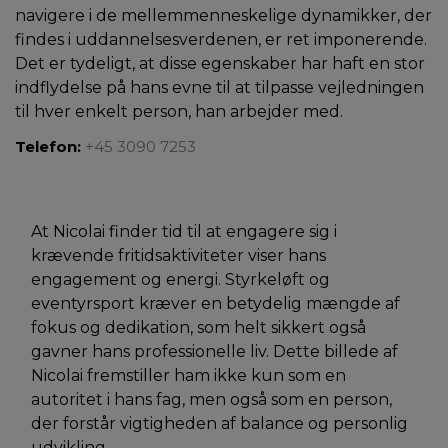
navigere i de mellemmenneskelige dynamikker, der
findes i uddannelsesverdenen, er ret imponerende.
Det er tydeligt, at disse egenskaber har haft en stor
indflydelse på hans evne til at tilpasse vejledningen
til hver enkelt person, han arbejder med.
Telefon:
+45 3090 7253
At Nicolai finder tid til at engagere sig i
krævende fritidsaktiviteter viser hans
engagement og energi. Styrkeløft og
eventyrsport kræver en betydelig mængde af
fokus og dedikation, som helt sikkert også
gavner hans professionelle liv. Dette billede af
Nicolai fremstiller ham ikke kun som en
autoritet i hans fag, men også som en person,
der forstår vigtigheden af balance og personlig
udvikling.