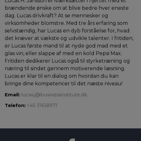
Lucas H. Jansson er iværksætter i hjertet med et
brændende ønske om at blive bedre hver eneste
dag. Lucas drivkraft? At se mennesker og
virksomheder blomstre. Med tre års erfaring som
selvstændig, har Lucas en dyb forståelse for, hvad
det kræver at vækste og udvikle talenter. I fritiden,
er Lucas første mand til at nyde god mad med et
glas vin, eller slappe af med en kold Pepsi Max.
Fritiden dedikerer Lucas også til styrketræning og
næring til sindet gennem motiverende læsning.
Lucas er klar til en dialog om hvordan du kan
bringe dine kompetencer til det næste niveau!
Email:
lucas.j@businessinstitute.dk
Telefon:
+45 31618971