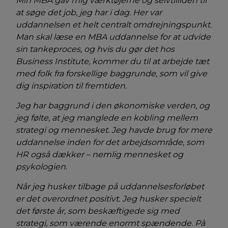
Min MBA gav mig værktøjerne og selvtilliden til
at søge det job, jeg har i dag. Her var
uddannelsen et helt centralt omdrejningspunkt.
Man skal læse en MBA uddannelse for at udvide
sin tankeproces, og hvis du gør det hos
Business Institute, kommer du til at arbejde tæt
med folk fra forskellige baggrunde, som vil give
dig inspiration til fremtiden.
Jeg har baggrund i den økonomiske verden, og
jeg følte, at jeg manglede en kobling mellem
strategi og mennesket. Jeg havde brug for mere
uddannelse inden for det arbejdsområde, som
HR også dækker – nemlig mennesket og
psykologien.
Når jeg husker tilbage på uddannelsesforløbet
er det overordnet positivt. Jeg husker specielt
det første år, som beskæftigede sig med
strategi, som værende enormt spændende. På