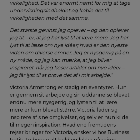
virkelighed. Det var enormt nemt for mig at tage
undervisningsindholdet og koble det til
virkeligheden med det samme.
Det største gevinst jeg oplever – og den oplever
jeg tit – er, at jeg har lyst til at lære mere. Jeg har
lyst til at læse om nye idéer; hvad er den nyeste
viden om diverse emner. Jeg er nysgerrig på en
ny måde, og jeg kan mærke, at jeg bliver
inspireret, når jeg læser artikler om nye idéer –
jeg får lyst til at prøve det af i mit arbejde.”
Victoria Armstrong er stadig en eventyrer. Hun
er gennem sit arbejde og sin uddannelse blevet
endnu mere nysgerrig, og lysten til at lære
mere er kun blevet større. Victoria lader sig
inspirere af sine omgivelser, og selv er hun kilde
til megen inspiration. Hvad end fremtidens
rejser bringer for Victoria, ønsker vi hos Business
Institute hende alt held og lykke på rejsen.