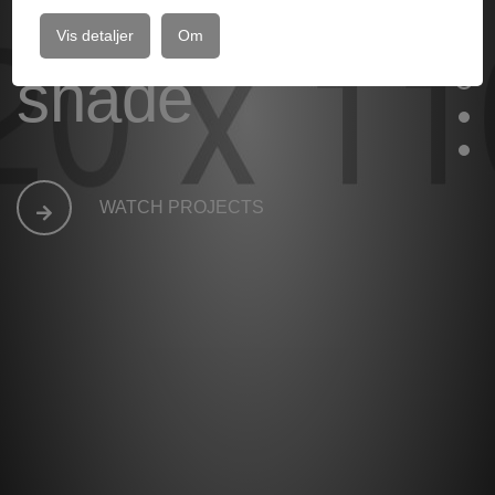
Black
Vis detaljer
Om
shade
WATCH PROJECTS