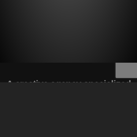
A creative agency specialized
in web
strategy creation
ABOUT LITHO WEB AGENCY