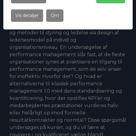
MBA – Niveau
Vis detaljer
Om
På kurset ”Dynamic Management Models” er
der fokus på at skabe indblik i de nyeste teorier
og metoder til styring og ledelse via design af
ledelsesmodel på individ og
organisationsniveau. En undersøgelse af
performance management slår fast, at de fleste
organisationer synes at praktisere en tilgang til
performance management, som de selv anser
for ineffektiv. Hvorfor det? Og hvad er
alternativerne til klassisk performance
management 1.0 med dens standardisering og
kvantificering, hvor der opstilles KPI’er og
medarbejdernes præstationer vurderes halv-
eller helårligt op imod formelle
resultatkontrakter og normtal? Disse spørgsmål
undersøges på kurset, og du vil lære at
navigere i, og kvalificeret vælge blandt,