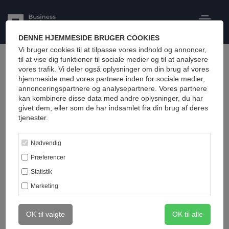
Business Institute
ANNONCE
DENNE HJEMMESIDE BRUGER COOKIES
Vi bruger cookies til at tilpasse vores indhold og annoncer,
til at vise dig funktioner til sociale medier og til at analysere
LÆRINGSREJSE · FLEKSIBILITET
vores trafik. Vi deler også oplysninger om din brug af vores
hjemmeside med vores partnere inden for sociale medier,
Fuldtidsjob, familie og
annonceringspartnere og analysepartnere. Vores partnere
en MBA. Dennis fik det
kan kombinere disse data med andre oplysninger, du har
givet dem, eller som de har indsamlet fra din brug af deres
til at passe.
tjenester.
Nødvendig
Den største indvending mod en MBA er
Præferencer
sjældent pengene. Det er tiden. Dennis
Statistik
Bilgrav løste det med en fleksibel MBA.
Marketing
Af redaktionen
3 min. læsning
OK til valgte
OK til alle