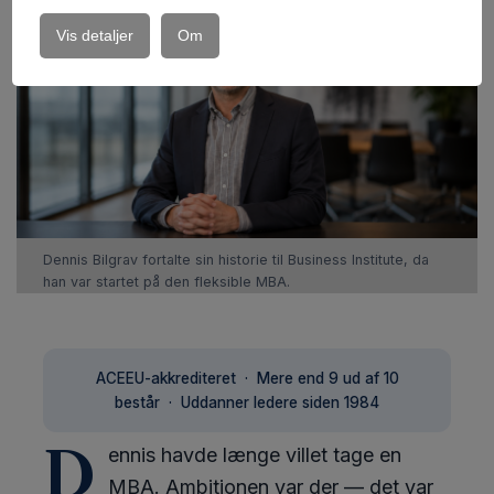
Vis detaljer
Om
Dennis Bilgrav fortalte sin historie til Business Institute, da
han var startet på den fleksible MBA.
ACEEU-akkrediteret · Mere end 9 ud af 10
består · Uddanner ledere siden 1984
D
ennis havde længe villet tage en
MBA. Ambitionen var der — det var